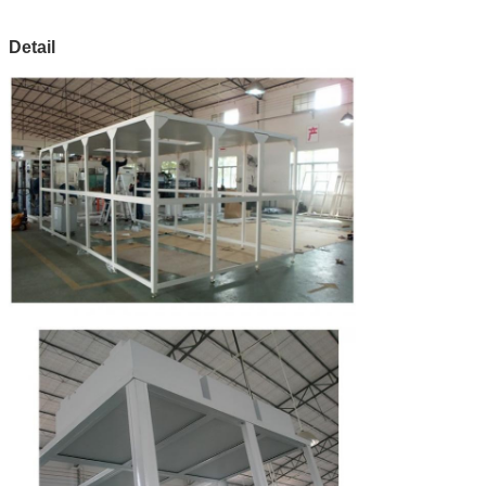
Bahan Bingkai
Stainless Steel / profil
aluminium / baja berlapis
Detail
bubuk
Bahan Dinding
Dinding
tirai plastik
PVC lunak
anti-statis
106 ~ 109Ω
Petir
Lampu
Tersedia dalam LED dan T5
Kondisi
Sesuai
Tersedia dalam AC suhu
udara
kebutuhan
konstan / suhu konstan dan
conditioner kelembaban