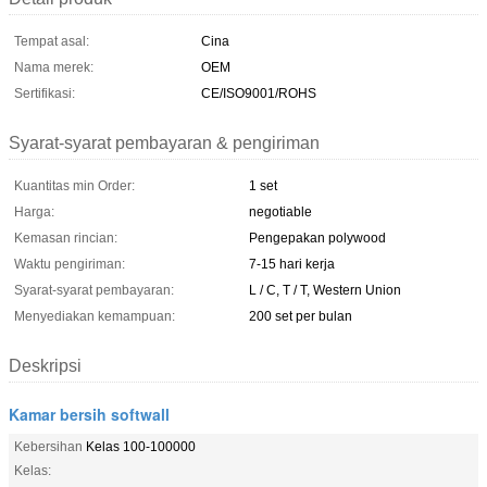
Tempat asal:
Cina
Nama merek:
OEM
Sertifikasi:
CE/ISO9001/ROHS
Syarat-syarat pembayaran & pengiriman
Kuantitas min Order:
1 set
Harga:
negotiable
Kemasan rincian:
Pengepakan polywood
Waktu pengiriman:
7-15 hari kerja
Syarat-syarat pembayaran:
L / C, T / T, Western Union
Menyediakan kemampuan:
200 set per bulan
Deskripsi
Kamar bersih softwall
Kebersihan
Kelas 100-100000
Kelas: