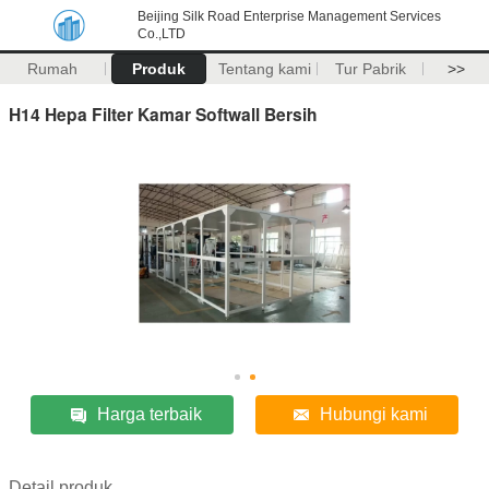
Beijing Silk Road Enterprise Management Services
Co.,LTD
Rumah
Produk
Tentang kami
Tur Pabrik
>>
H14 Hepa Filter Kamar Softwall Bersih
Harga terbaik
Hubungi kami
Detail produk