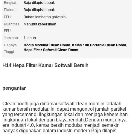
Bingkai:
Baja dilapisi bubuk
Plafon:
Baja dilapisi bubuk
FFU:
Bahan lembaran galvanis
Kuantitas
Menurut kebersihan
FFU:
Jaminan:
1 tahun
Booth Modular Clean Room
Kelas 100 Portable Clean Room
Cahaya
,
,
Hepa Filter Softwall Clean Room
Tinggi:
H14 Hepa Filter Kamar Softwall Bersih
pengantar
Clean booth juga dinamai softwall clean room.Ini adalah
kamar bersih modular.
Ini dapat mengontrol jumlah partikel
yang tercemar di lingkungan lokal dan menjaga kebersihan
lingkungan lokal dengan biaya rendah.Dengan munculnya
era Industri 4.0, kamar bersih modular menjadi semakin
banyak digunakan dalam industri modern.Baja dilapisi