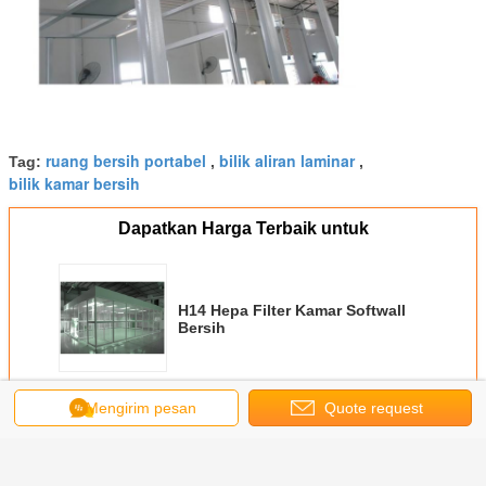
ruang bersih portabel
bilik aliran laminar
Tag:
,
,
bilik kamar bersih
Dapatkan Harga Terbaik untuk
H14 Hepa Filter Kamar Softwall
Bersih
Terus
Mengirim pesan
Quote request
suatu
Kamar bersih softwall
Lebih