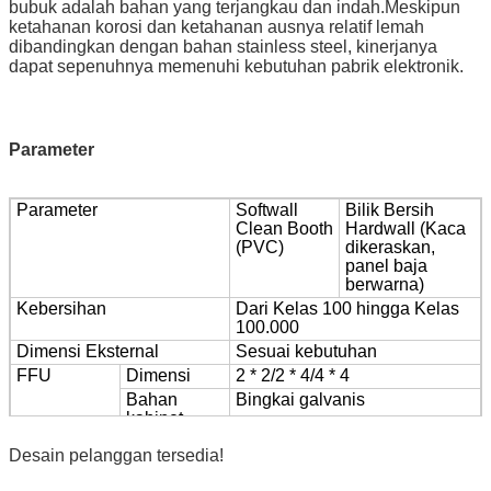
bubuk adalah bahan yang terjangkau dan indah.Meskipun
ketahanan korosi dan ketahanan ausnya relatif lemah
dibandingkan dengan bahan stainless steel, kinerjanya
dapat sepenuhnya memenuhi kebutuhan pabrik elektronik.
Parameter
Parameter
Softwall
Bilik Bersih
Clean Booth
Hardwall (Kaca
(PVC)
dikeraskan,
panel baja
berwarna)
Kebersihan
Dari Kelas 100 hingga Kelas
100.000
Dimensi Eksternal
Sesuai kebutuhan
FFU
Dimensi
2 * 2/2 * 4/4 * 4
Bahan
Bingkai galvanis
kabinet
Sumber
110V / 60hz / av / dc, 220V /
Desain pelanggan tersedia!
daya
60HZ / AV / DC
Filter HEPA
H14 Hepa filter