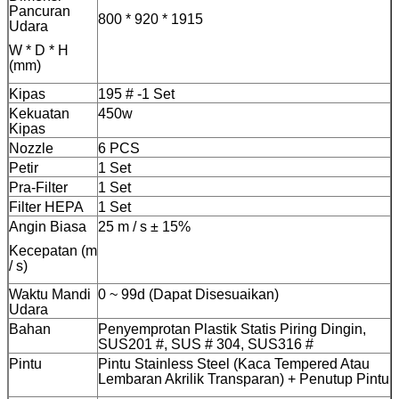
Pancuran
800 * 920 * 1915
Udara
W * D * H
(mm)
Kipas
195 # -1 Set
Kekuatan
450w
Kipas
Nozzle
6 PCS
Petir
1 Set
Pra-Filter
1 Set
Filter HEPA
1 Set
Angin Biasa
25 m / s ± 15%
Kecepatan (m
/ s)
Waktu Mandi
0 ~ 99d (Dapat Disesuaikan)
Udara
Bahan
Penyemprotan Plastik Statis Piring Dingin,
SUS201 #, SUS # 304, SUS316 #
Pintu
Pintu Stainless Steel (Kaca Tempered Atau
Lembaran Akrilik Transparan) + Penutup Pintu