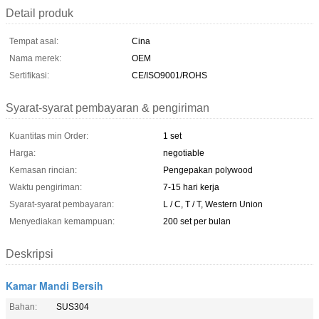
Detail produk
Tempat asal:
Cina
Nama merek:
OEM
Sertifikasi:
CE/ISO9001/ROHS
Syarat-syarat pembayaran & pengiriman
Kuantitas min Order:
1 set
Harga:
negotiable
Kemasan rincian:
Pengepakan polywood
Waktu pengiriman:
7-15 hari kerja
Syarat-syarat pembayaran:
L / C, T / T, Western Union
Menyediakan kemampuan:
200 set per bulan
Deskripsi
Kamar Mandi Bersih
Bahan:
SUS304