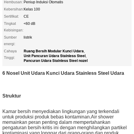
Hembusan:
Peniup Induksi Otomatis
Kebersihan:
Kelas 100
Sertifikat:
CE
Tingkat
<60 dB
Kebisingan:
Sumber
listrik
energi:
Ruang Bersih Modular Kunci Udara
Cahaya
,
Unit Pancuran Udara Stainless Steel
,
Tinggi:
Pancuran Udara Stainless Steel nozel
6 Nosel Unit Udara Kunci Udara Stainless Steel Udara
Struktur
Kamar bersih menyediakan lingkungan yang terkendali
untuk produksi produk bebas kontaminan.Air shower
memainkan peran penting dalam mempertahankan
pengaturan bersih-kritis ini dengan menghilangkan partikel
kontaminasi yang longgar dari orang-orang dan produk