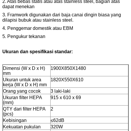
2. Atas bebas statis atau atas stainless steel, bagian atas
dapat menekan
3. Framwork digunakan dari baja canai dingin biasa yang
dilapisi bubuk atau stainless steel.
4. Penggemar domestik atau EBM
5. Pengukur tekanan
Ukuran dan spesifikasi standar:
Dimensi (W x D x H)
1900X850X1480
mm
Ukuran untuk area
1820X550X610
kerja (W x D x H) mm
Orang yang cocok
3 laki-laki
Ukuran filter HEPA
915 x 610 x 69
(mm)
QTY dari filter HEPA
2
(pcs)
Kebisingan
≤62dB
Kekuatan pukulan
320W