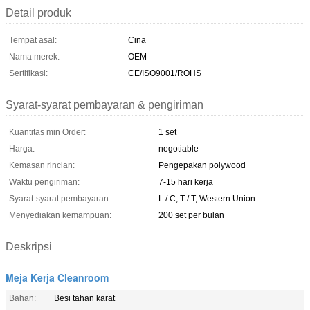
Detail produk
Tempat asal:
Cina
Nama merek:
OEM
Sertifikasi:
CE/ISO9001/ROHS
Syarat-syarat pembayaran & pengiriman
Kuantitas min Order:
1 set
Harga:
negotiable
Kemasan rincian:
Pengepakan polywood
Waktu pengiriman:
7-15 hari kerja
Syarat-syarat pembayaran:
L / C, T / T, Western Union
Menyediakan kemampuan:
200 set per bulan
Deskripsi
Meja Kerja Cleanroom
Bahan:
Besi tahan karat