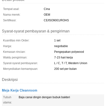
Tempat asal:
Cina
Nama merek:
OEM
Sertifikasi:
CE/ISO9001/ROHS
Syarat-syarat pembayaran & pengiriman
Kuantitas min Order:
1 set
Harga:
negotiable
Kemasan rincian:
Pengepakan polywood
Waktu pengiriman:
7-15 hari kerja
Syarat-syarat pembayaran:
L / C, T / T, Western Union
Menyediakan kemampuan:
200 set per bulan
Deskripsi
Meja Kerja Cleanroom
Tubuh
Baja canai dingin dengan bubuk bakteri
utama: