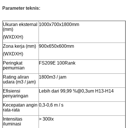
Parameter teknis:
Ukuran eksternal
1000x700x1800mm
(mm)
(WXDXH)
Zona kerja (mm)
900x650x600mm
(WXDXH)
Peringkat
FS209E 100Rank
pemurnian
Rating aliran
1800m3 / jam
udara (m3 / jam)
Efisiensi
Lebih dari 99,99 %@0,3um H13-H14
penyaringan
Kecepatan angin
0,3-0,6 m / s
rata-rata
Intensitas
> 300lx
iluminasi