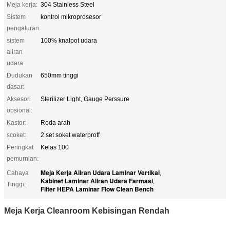
Meja kerja:
304 Stainless Steel
Sistem
kontrol mikroprosesor
pengaturan:
sistem
100% knalpot udara
aliran
udara:
Dudukan
650mm tinggi
dasar:
Aksesori
Sterilizer Light, Gauge Perssure
opsional:
Kastor:
Roda arah
scoket:
2 set soket waterproff
Peringkat
Kelas 100
pemurnian:
Meja Kerja Aliran Udara Laminar Vertikal
Cahaya
,
Kabinet Laminar Aliran Udara Farmasi
,
Tinggi:
Filter HEPA Laminar Flow Clean Bench
Meja Kerja Cleanroom Kebisingan Rendah