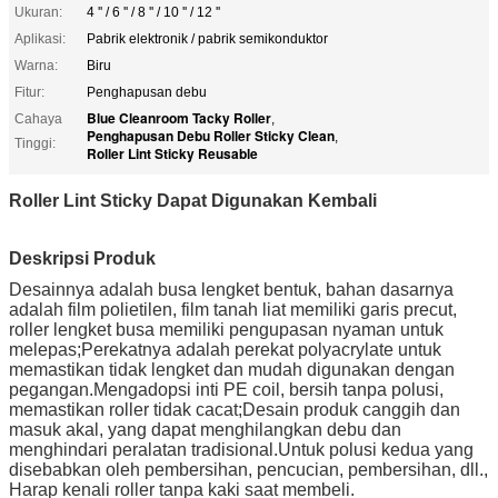
Ukuran:
4 '' / 6 '' / 8 '' / 10 '' / 12 ''
Aplikasi:
Pabrik elektronik / pabrik semikonduktor
Warna:
Biru
Fitur:
Penghapusan debu
Blue Cleanroom Tacky Roller
Cahaya
,
Penghapusan Debu Roller Sticky Clean
,
Tinggi:
Roller Lint Sticky Reusable
Roller Lint Sticky Dapat Digunakan Kembali
Deskripsi Produk
Desainnya adalah busa lengket bentuk, bahan dasarnya
adalah film polietilen, film tanah liat memiliki garis precut,
roller lengket busa memiliki pengupasan nyaman untuk
melepas;Perekatnya adalah perekat polyacrylate untuk
memastikan tidak lengket dan mudah digunakan dengan
pegangan.Mengadopsi inti PE coil, bersih tanpa polusi,
memastikan roller tidak cacat;Desain produk canggih dan
masuk akal, yang dapat menghilangkan debu dan
menghindari peralatan tradisional.Untuk polusi kedua yang
disebabkan oleh pembersihan, pencucian, pembersihan, dll.,
Harap kenali roller tanpa kaki saat membeli.