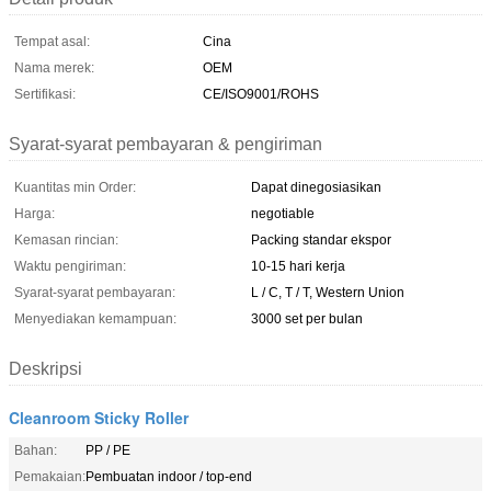
Tempat asal:
Cina
Nama merek:
OEM
Sertifikasi:
CE/ISO9001/ROHS
Syarat-syarat pembayaran & pengiriman
Kuantitas min Order:
Dapat dinegosiasikan
Harga:
negotiable
Kemasan rincian:
Packing standar ekspor
Waktu pengiriman:
10-15 hari kerja
Syarat-syarat pembayaran:
L / C, T / T, Western Union
Menyediakan kemampuan:
3000 set per bulan
Deskripsi
Cleanroom Sticky Roller
Bahan:
PP / PE
Pemakaian:
Pembuatan indoor / top-end