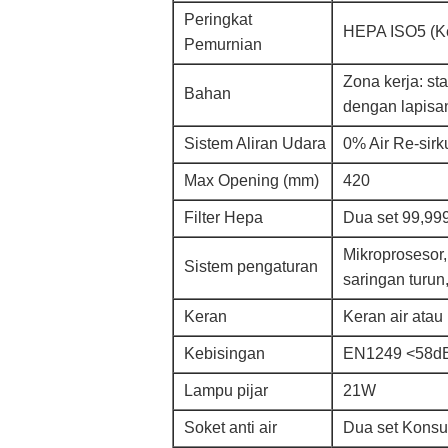
Peringkat
HEPA ISO5 (Ke
Pemurnian
Zona kerja: sta
Bahan
dengan lapisan
Sistem Aliran Udara
0% Air Re-sirk
Max Opening (mm)
420
Filter Hepa
Dua set 99,999
Mikroprosesor,
Sistem pengaturan
saringan turun
Keran
Keran air atau
Kebisingan
EN1249 <58dB
Lampu pijar
21W
Soket anti air
Dua set Konsu