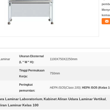
pemb
Meny
kema
Ukuran Eksternal
Laminar
1100X750X2250mm
(L * W * H):
Tinggi Permukaan
750mm
Kerja:
Peringkat
HEPA ISO5(Class 100);
HEPA ISO5 (Kelas 1
pemurnian:
dara Laminar Laboratorium
Kabinet Aliran Udara Laminar Vertikal
,
,
iran Laminar Kelas 100