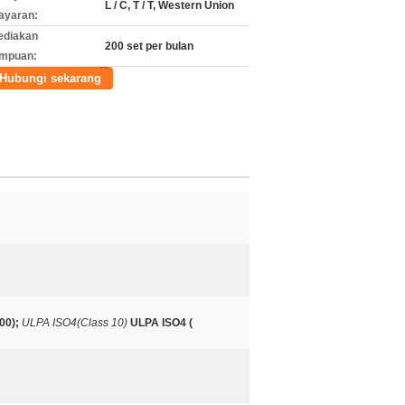
L / C, T / T, Western Union
ayaran:
ediakan
200 set per bulan
mpuan:
Hubungi sekarang
00);
ULPA ISO4(Class 10)
ULPA ISO4 (