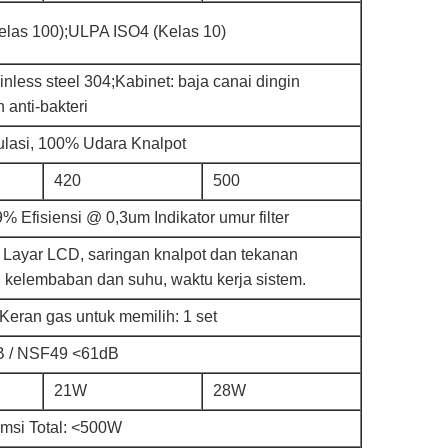
las 100);ULPA ISO4 (Kelas 10)
inless steel 304;Kabinet: baja canai dingin
 anti-bakteri
ulasi, 100% Udara Knalpot
420
500
% Efisiensi @ 0,3um Indikator umur filter
 Layar LCD, saringan knalpot dan tekanan
, kelembaban dan suhu, waktu kerja sistem.
 Keran gas untuk memilih: 1 set
 / NSF49 <61dB
21W
28W
msi Total: <500W