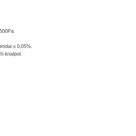
5500Pa.
pindai ≤ 0,05%.
0% knalpot.