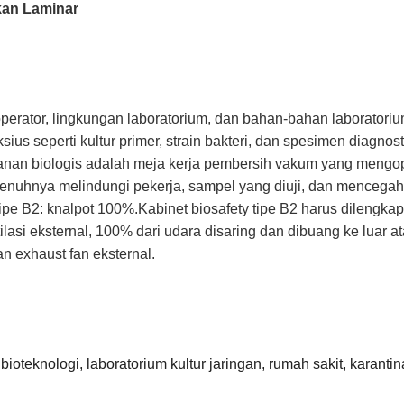
kan Laminar
erator, lingkungan laboratorium, dan bahan-bahan laboratorium 
us seperti kultur primer, strain bakteri, dan spesimen diagnos
anan biologis adalah meja kerja pembersih vakum yang mengo
enuhnya melindungi pekerja, sampel yang diuji, dan mencegah 
 tipe B2: knalpot 100%.Kabinet biosafety tipe B2 harus dilengka
lasi eksternal, 100% dari udara disaring dan dibuang ke luar a
 exhaust fan eksternal.
 bioteknologi, laboratorium kultur jaringan, rumah sakit, karant