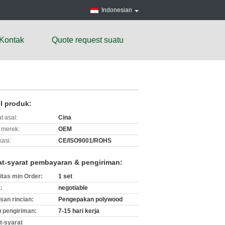
Indonesian
Kontak
Quote request suatu
il produk:
t asal:
Cina
merek:
OEM
kasi:
CE/ISO9001/ROHS
at-syarat pembayaran & pengiriman:
itas min Order:
1 set
:
negotiable
an rincian:
Pengepakan polywood
 pengiriman:
7-15 hari kerja
t-syarat