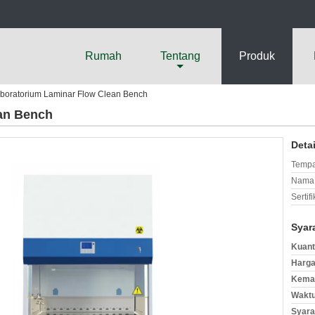
Rumah
Tentang
Produk
boratorium Laminar Flow Clean Bench
an Bench
Deta
Tempa
Nama 
Sertifi
Syar
Kuant
Harga
Kemas
Waktu
Syara