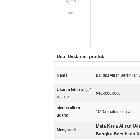
Detil Deskripsi produk
Nama:
Bangku Aliran Bersihkan 
Ukuran Internal (L *
940X600X660
W * H):
sistem aliran
100% knalpot udara
udara:
Meja Kerja Aliran U
Menyoroti:
Bangku Bersihkan Al