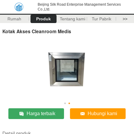
Beijing Silk Road Enterprise Management Services
Co.,Ltd.
Rumah
Produk
Tentang kami
Tur Pabrik
>>
Kotak Akses Cleanroom Medis
Harga terbaik
Hubungi kami
Detail produk