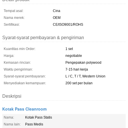
Tempat asal:
Cina
Nama merek:
OEM
Sertifikasi:
CE/ISO9001/ROHS
Syarat-syarat pembayaran & pengiriman
Kuantitas min Order:
1 set
Harga:
negotiable
Kemasan rincian:
Pengepakan polywood
Waktu pengiriman:
7-15 hari kerja
Syarat-syarat pembayaran:
L / C, T / T, Western Union
Menyediakan kemampuan:
200 set per bulan
Deskripsi
Kotak Pass Cleanroom
Nama:
Kotak Pass Statis
Nama lain:
Pass Medis