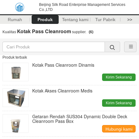
Beijing Silk Road Enterprise Management Services
Co.,LTD
Rumah
Produk
Tentang kami
Tur Pabrik
>>
Kotak Pass Cleanroom
Kualitas
supplier.
(6)
Produk terbaik
Kotak Pass Cleanroom Dinamis
Kirim Sekarang
Kotak Akses Cleanroom Medis
Kirim Sekarang
Getaran Rendah SUS304 Dynamic Double Deck
Cleanroom Pass Box
Hubungi kami