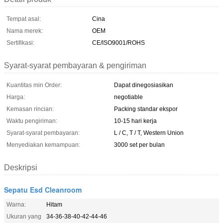
Tempat asal:
Cina
Nama merek:
OEM
Sertifikasi:
CE/ISO9001/ROHS
Syarat-syarat pembayaran & pengiriman
Kuantitas min Order:
Dapat dinegosiasikan
Harga:
negotiable
Kemasan rincian:
Packing standar ekspor
Waktu pengiriman:
10-15 hari kerja
Syarat-syarat pembayaran:
L / C, T / T, Western Union
Menyediakan kemampuan:
3000 set per bulan
Deskripsi
Sepatu Esd Cleanroom
Warna:
Hitam
Ukuran yang
34-36-38-40-42-44-46