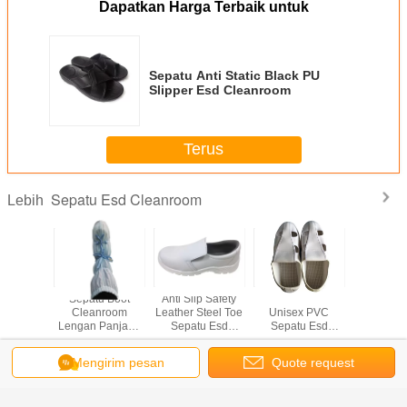
Dapatkan Harga Terbaik untuk
Sepatu Anti Static Black PU
Slipper Esd Cleanroom
Terus
Sepatu Esd Cleanroom
Lebih
h Sepatu
Sepatu Boot
Anti Slip Safety
Warna Putih
Sepatu
VA Clogs
Cleanroom
Leather Steel Toe
Unisex PVC
Cleanroo
leanroom
Lengan Panjang
Sepatu Esd
Sepatu Esd
Sli
k Lab
Autoclavable
Cleanroom
Empat Lubang
Medis
Cleanroom
Mengirim pesan
Quote request
Mengubah bahasa
suatu
Indonesian