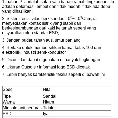
1, bahan PU adalah salah satu bahan ramah lingkungan, itu
adalah deformasi lembut dan tidak mudah, tidak ada debu
yang dihasilkan;
6
9
2, Sistem resistivitas berkisar dari 10
~ 10
Ohm, ia
menyediakan kontak listrik yang stabil dan
berkesinambungan dari kaki ke tanah seperti yang
disyaratkan oleh standar ESD;
3, Jangan pudar, tahan aus, umur panjang
4, Berlaku untuk membersihkan kamar kelas 100 dan
elektronik, industri semi-konduktor
5, Dicuci dan dapat digunakan di banyak lingkungan
6, Ukuran Outsole / informasi logo ESD dicetak
7, Lebih banyak karakteristik teknis seperti di bawah ini
Spec
Nilai
Tipe
Sandal
Warna
Hitam
Midsole anti perforasi
Tidak
ESD
Iya