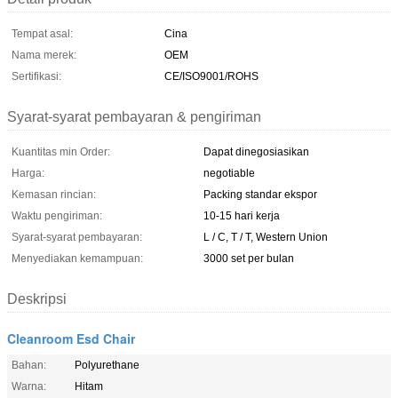
Tempat asal:
Cina
Nama merek:
OEM
Sertifikasi:
CE/ISO9001/ROHS
Syarat-syarat pembayaran & pengiriman
Kuantitas min Order:
Dapat dinegosiasikan
Harga:
negotiable
Kemasan rincian:
Packing standar ekspor
Waktu pengiriman:
10-15 hari kerja
Syarat-syarat pembayaran:
L / C, T / T, Western Union
Menyediakan kemampuan:
3000 set per bulan
Deskripsi
Cleanroom Esd Chair
Bahan:
Polyurethane
Warna:
Hitam