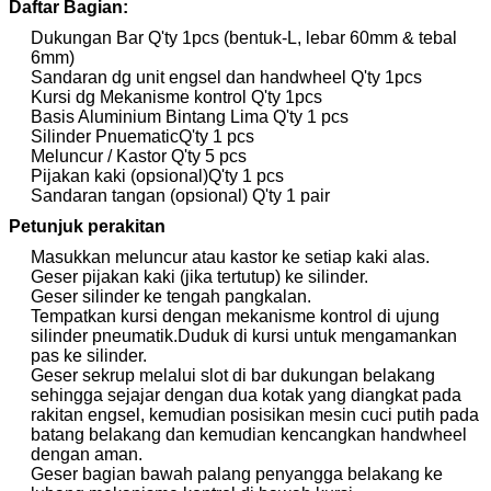
Daftar Bagian:
Dukungan Bar Q'ty 1pcs (bentuk-L, lebar 60mm & tebal
6mm)
Sandaran dg unit engsel dan handwheel Q'ty 1pcs
Kursi dg Mekanisme kontrol Q'ty 1pcs
Basis Aluminium Bintang Lima
Q'ty 1 pcs
Silinder Pnuematic
Q'ty 1 pcs
Meluncur / Kastor
Q'ty 5 pcs
Pijakan kaki (opsional)
Q'ty 1 pcs
Sandaran tangan (opsional)
Q'ty 1 pair
Petunjuk perakitan
Masukkan meluncur atau kastor ke setiap kaki alas.
Geser pijakan kaki (jika tertutup) ke silinder.
Geser silinder ke tengah pangkalan.
Tempatkan kursi dengan mekanisme kontrol di ujung
silinder pneumatik.Duduk di kursi untuk mengamankan
pas ke silinder.
Geser sekrup melalui slot di bar dukungan belakang
sehingga sejajar dengan dua kotak yang diangkat pada
rakitan engsel, kemudian posisikan mesin cuci putih pada
batang belakang dan kemudian kencangkan handwheel
dengan aman.
Geser bagian bawah palang penyangga belakang ke