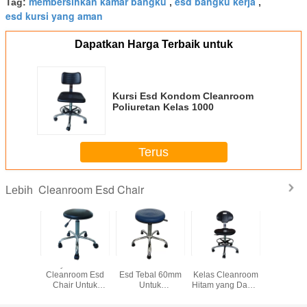
membersihkan kamar bangku
esd bangku kerja
Tag:
,
,
esd kursi yang aman
Dapatkan Harga Terbaik untuk
Kursi Esd Kondom Cleanroom
Poliuretan Kelas 1000
Terus
Cleanroom Esd Chair
Lebih
i Kursi
Vinyl Antistatic
Kursi Putar Tebal
Kursi Esd 100
Kursi 
nomis
Cleanroom Esd
Esd Tebal 60mm
Kelas Cleanroom
Ergonomis
r 340mm
Chair Untuk
Untuk
Hitam yang Dapat
sihkan
Workstation
Laboratorium
Disesuaikan
mar