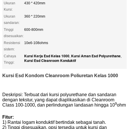
Ukuran
430 * 420mm
Kursi:
Ukuran
360 * 220mm
sandaran:
Tinggi
600-800mm
disesuaikan:
Resistensi
10e6-108ohms
sistem:
Kursi Kerja Esd Kelas 1000
Kursi Aman Esd Polyurethane
Cahaya
,
,
Kursi Esd Cleanroom Konduktif
Tinggi:
Kursi Esd Kondom Cleanroom Poliuretan Kelas 1000
Deskripsi: Terbuat dari kursi polyurethane dan sandaran
dengan tekstur, yang dapat diaplikasikan di Cleanroom
9
Class 100-1000, dan perlindungan landasan hingga 10
ohm
Fitur:
1) Rantai logam konduktif bertindak sebagai tanah.
2) Tinggi disesuaikan, opsi tersedia untuk kursi dan