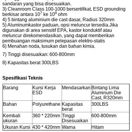
sandaran yang bisa disesuaikan.
3) Cleanroom Class 100-1000 bersertifikat, ESD grounding
7
9
berkisar antara 10
ke 10
ohm
4) 5 bintang aluminium die cast dasar, Radius 320mm
5) A
luminum
kastor paduan, opsi meluncur tersedia.Jika
digunakan di area sensitif EPA, kastor konduktif atau
meluncur direkomendasikan, yang dapat memberikan
pembuangan maksimum pelepasan elektro-statis
6) Menahan noda, tusukan dan bahan kimia.
7) Tinggi disesuaikan: 600-800mm
8) Kapasitas berat 300LBS
Spesifikasi Teknis
Barang
Kursi Kerja
Mendasarkan
Bintang Lima
ESD
A
luminum Die
Cast, R320mm
Bahan
Polyurethane
Kapasitas
300LBS
berat
Kembali
360 * 220mm
Tinggi
600-800mm
ukuran
Disesuaikan
Ukuran Kursi
430 * 420mm
Warna
Hitam