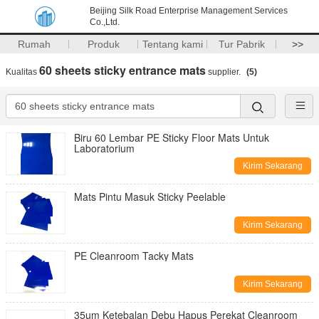
Beijing Silk Road Enterprise Management Services
Co.,Ltd.
Rumah
Produk
Tentang kami
Tur Pabrik
>>
60 sheets sticky entrance mats
Kualitas
supplier.
(5)
Biru 60 Lembar PE Sticky Floor Mats Untuk
Laboratorium
Kirim Sekarang
Mats Pintu Masuk Sticky Peelable
Kirim Sekarang
PE Cleanroom Tacky Mats
Kirim Sekarang
35um Ketebalan Debu Hapus Perekat Cleanroom