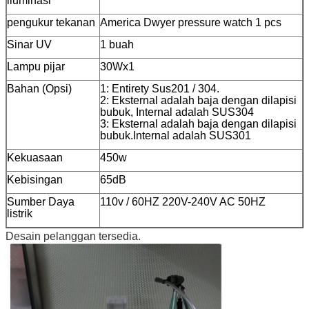
iluminasi
pengukur tekanan
America Dwyer pressure watch 1 pcs
Sinar UV
1 buah
Lampu pijar
30Wx1
Bahan (Opsi)
1: Entirety Sus201 / 304.
2: Eksternal adalah baja dengan dilapisi
bubuk, Internal adalah SUS304
3: Eksternal adalah baja dengan dilapisi
bubuk.Internal adalah SUS301
Kekuasaan
450w
Kebisingan
65dB
Sumber Daya
110v / 60HZ 220V-240V AC 50HZ
listrik
Desain pelanggan tersedia.