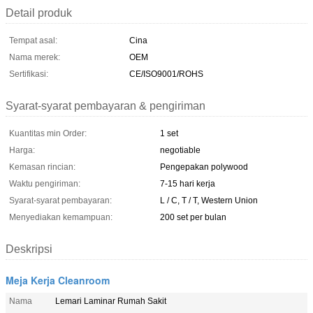
Detail produk
Tempat asal:
Cina
Nama merek:
OEM
Sertifikasi:
CE/ISO9001/ROHS
Syarat-syarat pembayaran & pengiriman
Kuantitas min Order:
1 set
Harga:
negotiable
Kemasan rincian:
Pengepakan polywood
Waktu pengiriman:
7-15 hari kerja
Syarat-syarat pembayaran:
L / C, T / T, Western Union
Menyediakan kemampuan:
200 set per bulan
Deskripsi
Meja Kerja Cleanroom
Nama
Lemari Laminar Rumah Sakit