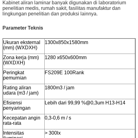
Kabinet aliran laminar banyak digunakan di laboratorium
penelitian medis, rumah sakit, fasilitas manufaktur dan
lingkungan penelitian dan produksi lainnya.
Parameter Teknis
Ukuran eksternal
1300x850x1580mm
(mm) (WXDXH)
Zona kerja (mm)
1280 x650x600mm
(WXDXH)
Peringkat
FS209E 100Rank
pemurnian
Rating aliran
1800m3 / jam
udara (m3 / jam)
Efisiensi
Lebih dari 99,99 %@0,3um H13-H14
penyaringan
Kecepatan angin
0,3-0,6 m / s
rata-rata
Intensitas
> 300lx