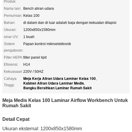
Produk:
Nama lain:
Bench aliran udara
Pemurnian:
Kelas 100
Bahan:
di dalam dan di luar adalah baja dengan kekuatan dilapisi
Ukuran:
1200x850x1580mm
sinar UV:
1 buah
Sistem
Papan kontrol mikroelektronik
pengaturan:
Filter HEPA:
filter panel lipit
Efisiensi:
H14
Kekuasaan:
220V / 50HZ
Meja Kerja Aliran Udara Laminar Kelas 100
Cahaya
,
Kabinet Aliran Udara Laminar Medis
,
Tinggi:
Bangku Bersihkan Laminar Rumah Sakit
Meja Medis Kelas 100 Laminar Airflow Workbench Untuk
Rumah Sakit
Detail Cepat
Ukuran eksternal: 1200x850x1580mm