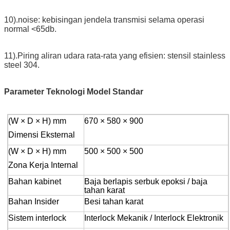
10).noise: kebisingan jendela transmisi selama operasi
normal <65db.
11).Piring aliran udara rata-rata yang efisien: stensil stainless
steel 304.
Parameter Teknologi Model Standar
(W × D × H) mm
670 × 580 × 900
Dimensi Eksternal
(W × D × H) mm
500 × 500 × 500
Zona Kerja Internal
Bahan kabinet
Baja berlapis serbuk epoksi / baja
tahan karat
Bahan Insider
Besi tahan karat
Sistem interlock
Interlock Mekanik / Interlock Elektronik