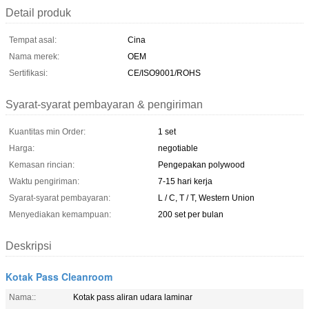
Detail produk
Tempat asal:
Cina
Nama merek:
OEM
Sertifikasi:
CE/ISO9001/ROHS
Syarat-syarat pembayaran & pengiriman
Kuantitas min Order:
1 set
Harga:
negotiable
Kemasan rincian:
Pengepakan polywood
Waktu pengiriman:
7-15 hari kerja
Syarat-syarat pembayaran:
L / C, T / T, Western Union
Menyediakan kemampuan:
200 set per bulan
Deskripsi
Kotak Pass Cleanroom
Nama::
Kotak pass aliran udara laminar