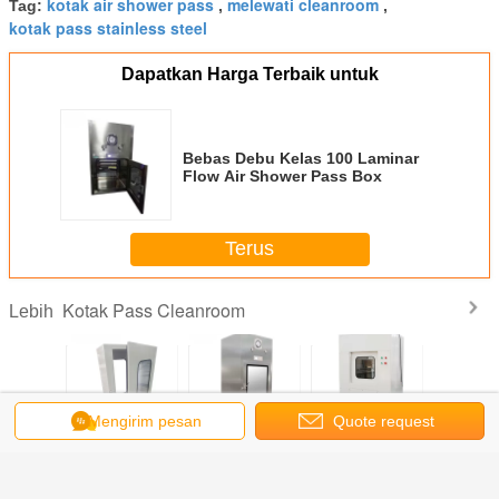
kotak air shower pass
melewati cleanroom
Tag:
,
,
kotak pass stainless steel
Dapatkan Harga Terbaik untuk
Bebas Debu Kelas 100 Laminar
Flow Air Shower Pass Box
Terus
Kotak Pass Cleanroom
Lebih
Mengirim pesan
Quote request
 Rendah
750 * 600 *
Kotak Passing
Kotak Pass Lift
Kotak 
Dynamic
1200mm Mekanik
Biologis Mekanik
Kamar Cleanroom
Clean
suatu
e Deck
Interlock
Interlock Stainless
Kelas 100 Untuk
Dina
om Pass
Cleanroom Lulus
Steel Cleanroom
Laboratorium
ox