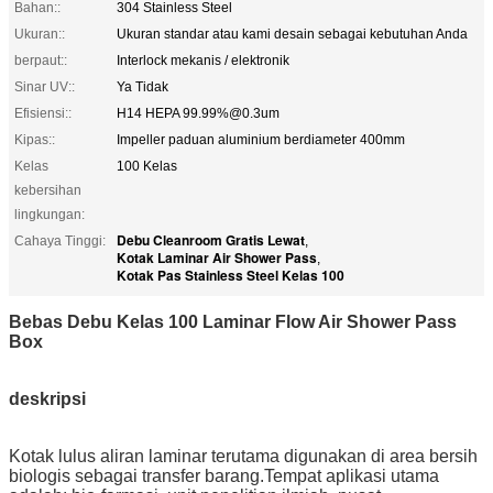
Bahan::
304 Stainless Steel
Ukuran::
Ukuran standar atau kami desain sebagai kebutuhan Anda
berpaut::
Interlock mekanis / elektronik
Sinar UV::
Ya Tidak
Efisiensi::
H14 HEPA 99.99%@0.3um
Kipas::
Impeller paduan aluminium berdiameter 400mm
Kelas
100 Kelas
kebersihan
lingkungan:
Debu Cleanroom Gratis Lewat
Cahaya Tinggi:
,
Kotak Laminar Air Shower Pass
,
Kotak Pas Stainless Steel Kelas 100
Bebas Debu Kelas 100 Laminar Flow Air Shower Pass
Box
deskripsi
Kotak lulus aliran laminar terutama digunakan di area bersih
biologis sebagai transfer barang.Tempat aplikasi utama