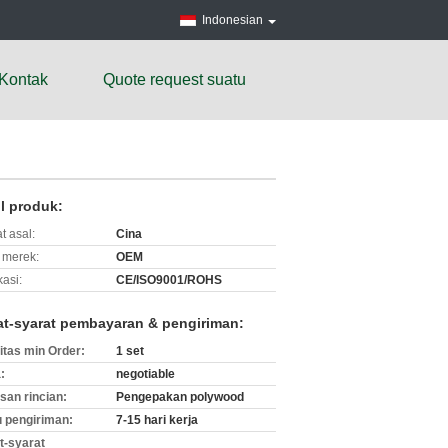
Indonesian
Kontak
Quote request suatu
il produk:
t asal:
Cina
merek:
OEM
kasi:
CE/ISO9001/ROHS
at-syarat pembayaran & pengiriman:
itas min Order:
1 set
:
negotiable
an rincian:
Pengepakan polywood
 pengiriman:
7-15 hari kerja
t-syarat