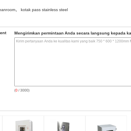
,
leanroom
kotak pass stainless steel
ment
Mengirimkan permintaan Anda secara langsung kepada k
(
0
/ 3000)