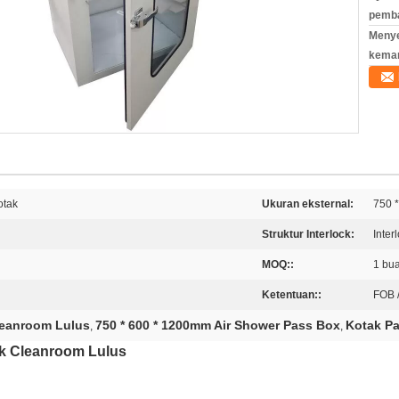
pemb
Meny
kema
otak
Ukuran eksternal:
750 
Struktur Interlock:
Inter
MOQ::
1 bu
Ketentuan::
FOB 
leanroom Lulus
750 * 600 * 1200mm Air Shower Pass Box
Kotak Pa
,
,
ck Cleanroom Lulus