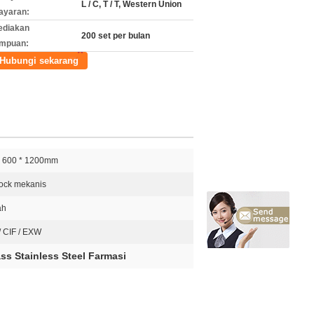
L / C, T / T, Western Union
ayaran:
ediakan
200 set per bulan
mpuan:
Hubungi sekarang
* 600 * 1200mm
lock mekanis
ah
/ CIF / EXW
ss Stainless Steel Farmasi