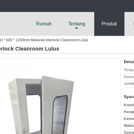
Rumah
Tentang
Produk
0 * 600 * 1200mm Mekanik Interlock Cleanroom Lulus
erlock Cleanroom Lulus
Deta
Tempa
Nama 
Sertifi
Syar
Kuant
Harga
Kemas
Waktu
Syara