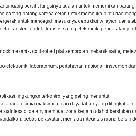
antu ruang bersih, fungsinya adalah untuk memurnikan barang m
ah barang-barang karena celah untuk membuka pintu dan meng
bergerak untuk mencegah masuknya debu dari wilayah luar, stabi
a transfer, jendela transfer saling elektronik, pendaratan jendel
nterlock mekanik, cold-rolled plat semprotan mekanik saling mel
o-elektronik, laboratorium, pertahanan nasional, instrumen dan 
aplikasi lingkungan terkontrol yang paling menuntut.
ketahanan kimia maksimum dan daya tahan yang ditingkatkan 
aja stainless di dalam, membuat zona kerja mudah dibersihkan d
at diandalkan, bebas perawatan, menjaga integritas ruang bersi